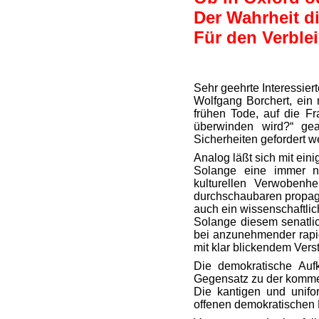
Der Wahrheit d
Für den Verble
Sehr geehrte Interessiert
Wolfgang Borchert, ein 
frühen Tode, auf die F
überwinden wird?“ gea
Sicherheiten gefordert w
Analog läßt sich mit einig
Solange eine immer no
kulturellen Verwobenhe
durchschaubaren propaga
auch ein wissenschaftlic
Solange diesem senatlic
bei anzunehmender rapid
mit klar blickendem Ver
Die demokratische Aufk
Gegensatz zu der kommer
Die kantigen und unifor
offenen demokratischen