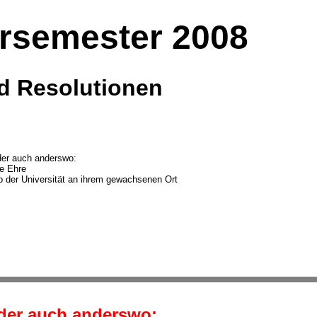
semester 2008
d Resolutionen
der auch anderswo:
ie Ehre
b der Universität an ihrem gewachsenen Ort
der auch anderswo: