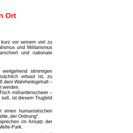
n Ort
 kurz vor seinem viel zu
lismus und Militarismus
rschiert und nationale
r weitgehend stimmigen
ächlich erbaut ist, zu
uß dem Wahrheitsgehalt –
ut werden.
Tisch milliardenschwer –
oll, ist diesem Trugbild
et einen humanistischen
ite, der Ordnung“.
ersprechen im Ansatz der
elle-Park.