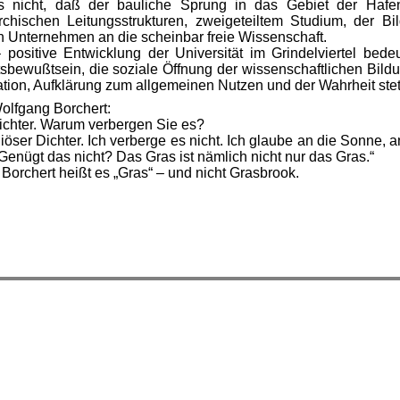
s nicht, daß der bauliche Sprung in das Gebiet der Hafenw
archischen Leitungsstrukturen, zweigeteiltem Studium, der B
 Unternehmen an die scheinbar freie Wissenschaft.
positive Entwicklung der Universität im Grindelviertel bed
ewußtsein, die soziale Öffnung der wissenschaftlichen Bildu
tion, Aufklärung zum allgemeinen Nutzen und der Wahrheit stet
olfgang Borchert:
 Dichter. Warum verbergen Sie es?
igiöser Dichter. Ich verberge es nicht. Ich glaube an die Sonne,
Genügt das nicht? Das Gras ist nämlich nicht nur das Gras.“
orchert heißt es „Gras“ – und nicht Grasbrook.