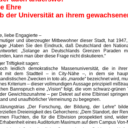
ie Ehre
ib der Universität an ihrem gewachsene
e, liebe Engagierte –
mutiger und überzeugter Mitbewohner dieser Stadt, hat 1947,
rage „Haben Sie den Eindruck, daß Deutschland den Nationa
ntwortet: „Solange an Deutschlands Grenzen Paraden ma
erden, kann man über diese Frage nicht diskutieren.“
er Triftigkeit sagen:
ch leidlich demokratische Massenuniversität, die in ihre
it mit dem Stadtteil – in City-Nähe –, in dem sie haupts
ndistischen Zwecken in toto als „marode“ bezeichnet wird, m
hes Kriterium – dieser vollmundigen Aussage prinzipiell mißtra
hen Bannspruch eine „Vision“ folgt, die vom schwarz-grünen 
er Gewichtszunahme – per Dekret auf eine Elbinsel springen s
stand und unaufhörlicher Verneinung zu begegnen.
lärungstrias „Der Forschung, der Bildung, der Lehre“ bild
ziellen Dreieinigkeit des Gehorchens: „Dem Standort, der Rend
men Fluchten, die für die Elbvision prospektiert sind, wid
 Erhabenheit eines Auditorium Maximum auf dem Campus Von-M